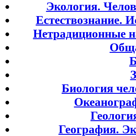
Экология. Чело
Естествознание. И
Нетрадиционные н
Обща
Б
Биология чел
Океаногра
Геологи
География. Э