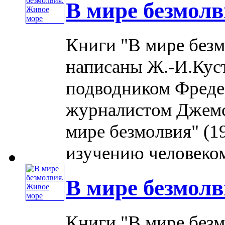
В мире безмолв
Книги "В мире безм
написаны Ж.-И.Куст
подводником Фреде
журналистом Джемс
мире безмолвия" (19
изучению человеком
В мире безмолв
Книги "В мире безм