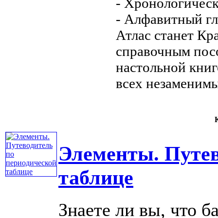
- Хронологичес
- Алфавитный
г
Атлас станет
Кр
справочным по
настольной кни
всех
незаменим
К
Элементы. Путев
таблице
Знаете ли вы, что 