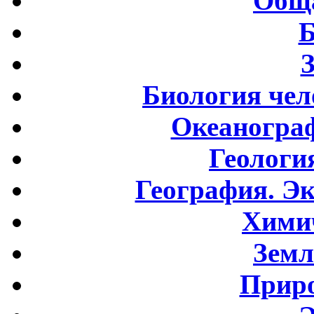
Обща
Б
Биология чел
Океаногра
Геологи
География. Э
Хими
Земл
Приро