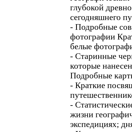
глубокой древн
сегодняшнего
пу
- Подробные
со
фотографии Кра
белые фотограф
- Старинные
чер
которые нанесе
Подробные карт
- Краткие
посвя
путешественник
- Статистически
жизни
географи
экспедициях;
дн