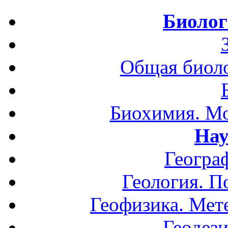
Биолог
Общая биоло
Биохимия. Мо
Нау
Геогра
Геология. П
Геофизика. Мет
Геодези