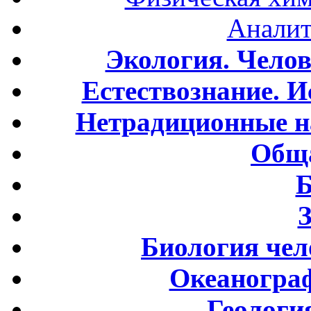
Аналит
Экология. Чело
Естествознание. И
Нетрадиционные н
Обща
Б
Биология чел
Океаногра
Геологи