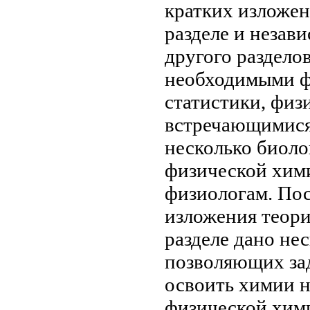
кратких
изложен
разделе
и незав
другого раздело
необходимыми ф
статистики,
физ
встречающимис
несколько
биоло
физической хим
физиологам. Пос
изложения теор
разделе дано
нес
позволяющих
за
освоить
химии 
физической хим