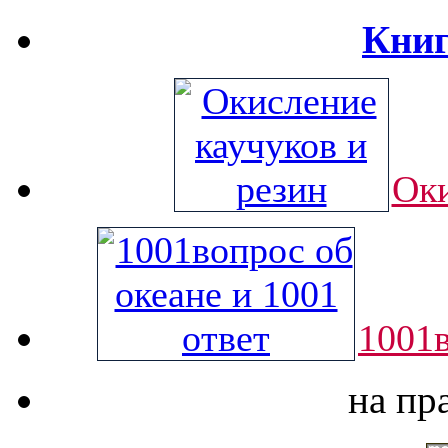
Книг
Оки
1001в
на пр