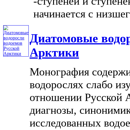
-ступеней и ступен
начинается с низшего
Диатомовые водор
Арктики
Монография содержи
водорослях слабо из
отношении Русской А
диагнозы, синонимик
исследованных водое