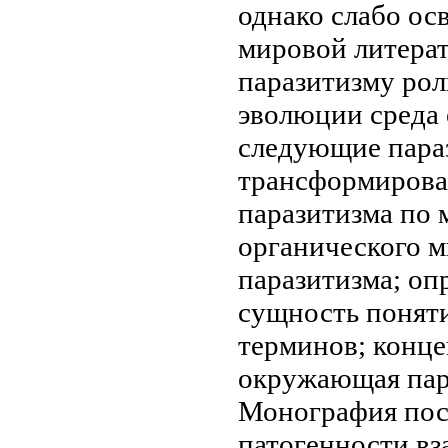
однако слабо о
мировой литера
паразитизму
рол
эволюции
среда
следующие
пара
трансформирова
паразитизма по 
органического 
паразитизма; оп
сущность понят
терминов; конц
окружающая пар
Монография по
патогенности
вз