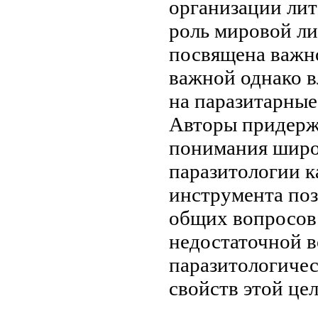
организации
лит
роль
мировой ли
посвящена важн
важной однако
в
на паразитарные
Авторы придер
понимания шир
паразитологии к
инструмента по
общих вопросов
недостаточной 
паразитологиче
свойств
этой це