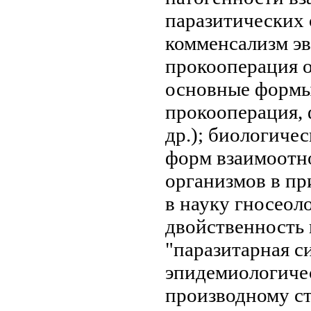
паразитических
комменсализм
эв
прокооперация
о
основные форм
прокооперация,
др.);
биологичес
форм взаимоот
организмов в пр
в науку
гносеол
двойственность
"паразитарная с
эпидемиологичес
производному
ст