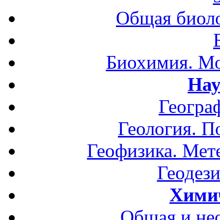
Общая биоло
Биохимия. Мо
Нау
Геогра
Геология. П
Геофизика. Мет
Геодези
Хими
Общая и не