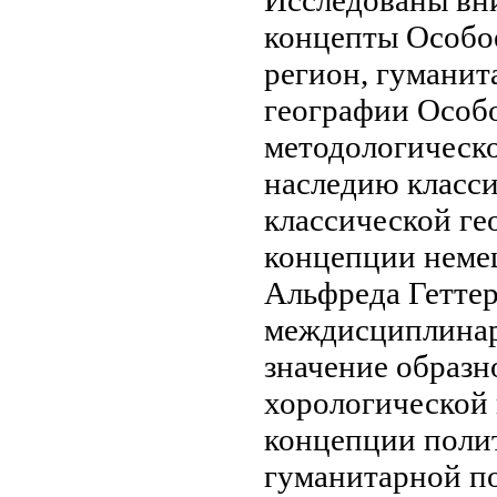
концепты
Особо
регион,
гуманит
географии Особ
методологическ
наследию класс
классической
ге
концепции неме
Альфреда Гетте
междисциплина
значение образн
хорологической
концепции
полит
гуманитарной
по