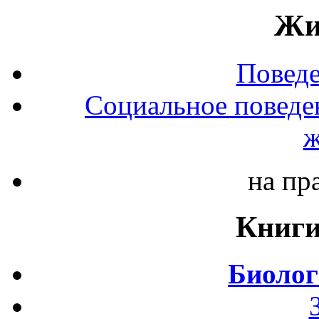
Жи
Повед
Социальное поведе
ж
на пр
Книги
Биолог