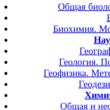
Общая биоло
Биохимия. Мо
Нау
Геогра
Геология. П
Геофизика. Мет
Геодези
Хими
Общая и не