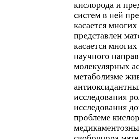
кислорода и
пре
систем в
ней пр
касается многих
представлен мат
касается многих
научного напра
молекулярных
а
метаболизме жи
антиоксидантны
исследования ро
исследования
до
проблеме
кислор
медикаментозны
свободнора
мате