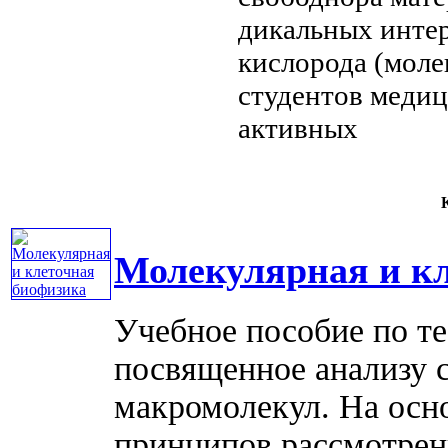
дикальных
интер
кислорода
(моле
студентов меди
активных
К
Молекулярная и к
Учебное пособие по т
посвященное анализу 
макромолекул. На осн
принципов рассмотре