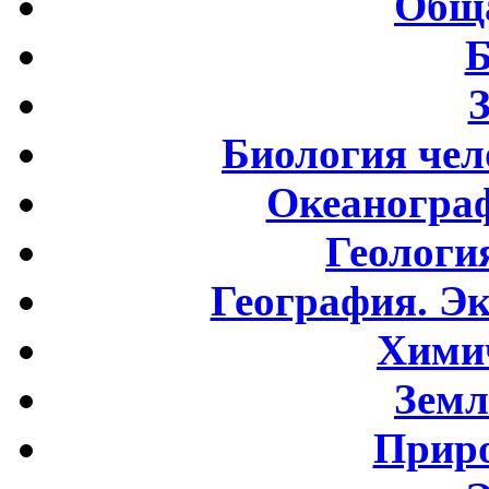
Обща
Б
Биология чел
Океаногра
Геологи
География. Э
Хими
Земл
Приро