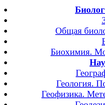
Биолог
Общая биоло
Биохимия. Мо
Нау
Геогра
Геология. П
Геофизика. Мет
Геодези