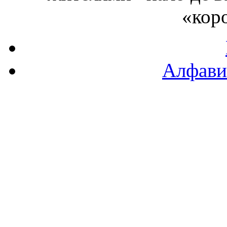
«коро
Алфави