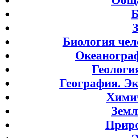
Б
Биология чел
Океаногра
Геологи
География. Э
Хими
Земл
Приро