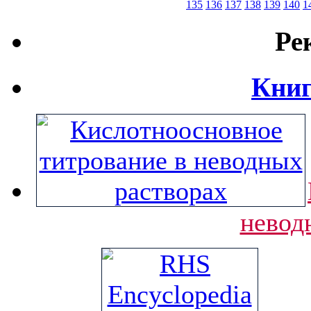
135
136
137
138
139
140
1
Ре
Книг
невод