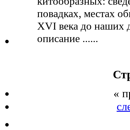
китообразных: свед
повадках, местах об
XVI века до наших 
описание ......
Ст
« 
сл