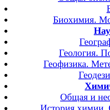
Биохимия. Мо
Нау
Геогра
Геология. П
Геофизика. Мет
Геодези
Хими
Общая и не
История химии.