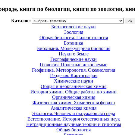
рироде, книги по биологии, книги по зоологии, кн
Каталог:
Биологические науки
Зоология
Общая биология. Палеонтология
Ботаника
Биохимия. Молекулярная биология
Науки о Земле
Географические науки
Геология. Полезные ископаемые
Геофизика. Метеорология. Океанология
Геодезия. Картография
Химические науки
Общая и неорганическая химия
История химии. Общие работы по химии
Органическая химия
Физическая химия. Химическая физика
Аналитическая химия
Экология. Человек и окружающая среда
Естествознание. История естественных наук
Нетрадиционные научные теории и гипотезы
Общая биология