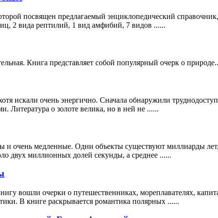
оторой посвящен предлагаемый энциклопедический справочник, 
, 2 вида рептилий, 1 вид амфибий, 7 видов ......
ельная. Книга представляет собой популярный очерк о природе..
 хотя искали очень энергично. Сначала обнаружили труднодосту
 Литература о золоте велика, но в ней не ......
сы и очень медленные. Одни объекты существуют миллиарды лет
о двух миллионных долей секунды, а среднее ......
ы
книгу вошли очерки о путешественниках, мореплавателях, капит
ики. В книге раскрывается романтика полярных ......