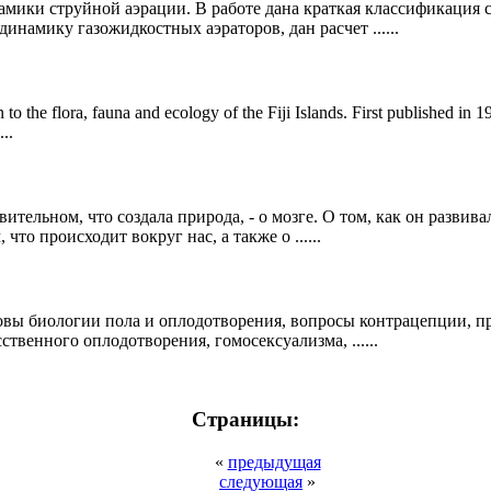
мики струйной аэрации. В работе дана краткая классификация
намику газожидкостных аэраторов, дан расчет ......
on to the flora, fauna and ecology of the Fiji Islands. First published i
...
тельном, что создала природа, - о мозге. О том, как он развивал
что происходит вокруг нас, а также о ......
овы биологии пола и оплодотворения, вопросы контрацепции, 
твенного оплодотворения, гомосексуализма, ......
Страницы:
«
предыдущая
следующая
»