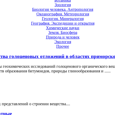
Ботаника
Зоология
Биология человека. Антропология
Океанография. Метеорология
Геология. Минералогия
География. Экспедиции и открытия
Химические науки
Земля. Биосфера
Природа и человек
Экология
Прочее
ства голоценовых отложений в областях приморск
ы геохимических исследований голоценового органического вещ
в образования битумоидов, природы глинообразования и ......
 представлений о строении вещества....
отные