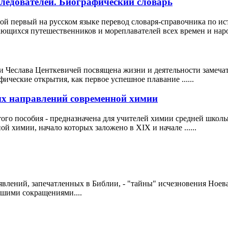
следователей. Биографический словарь
бой первый на русском языке перевод словаря-справочника по и
ющихся путешественников и мореплавателей всех времен и народо
и Чеслава Центкевичей посвящена жизни и деятельности замеча
ческие открытия, как первое успешное плавание ......
ых направлений современной химии
того пособия - предназначена для учителей химии средней школ
 химии, начало которых заложено в XIX и начале ......
явлений, запечатленных в Библии, - "тайны" исчезновения Ноев
ьшими сокращениями....