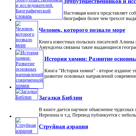
300путешественников и ис
Настоящая книга представляет со
биографии более чем трехсот выда
Человек, которого позвало море
Книга известных польских писателей Алины 
Амундсена связаны такие выдающиеся географи
История химии: Развитие основн
Книга "История химии" - второе издание э
развитие основных направлений современной
Загадки Библии
В книге дается научное объяснение чудесных 
Иерихона и т.д. Перевод публикуется с небол
Струйная аэрация