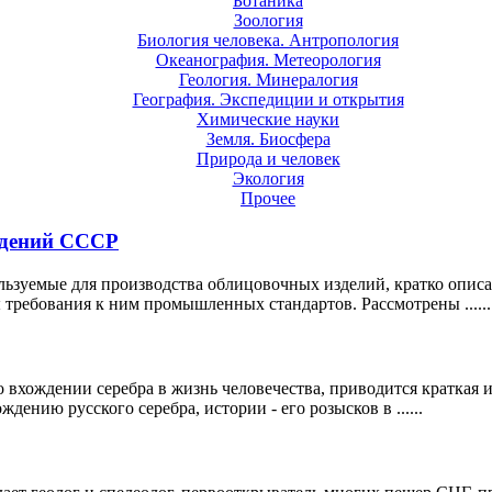
Ботаника
Зоология
Биология человека. Антропология
Океанография. Метеорология
Геология. Минералогия
География. Экспедиции и открытия
Химические науки
Земля. Биосфера
Природа и человек
Экология
Прочее
ждений СССР
ьзуемые для производства облицовочных изделий, кратко описа
требования к ним промышленных стандартов. Рассмотрены ......
 о вхождении серебра в жизнь человечества, приводится кратка
ению русского серебра, истории - его розысков в ......