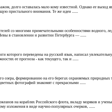
иражом, долго оставалась мало кому известной. Однако ее выход 
ю пристального внимания. Те же идеи ......
ателей со многими примечательными особенностями водного, ле
евы в становлении и развитии Петербурга — ......
и которого переведены на русский язык, написал увлекательную 
стях ее прогноза - как текущего, так и ......
о озера, формированию на его берегах охраняемых природных те
ветных фотографий знакомят с прекрасными ......
кеанов на кораблях Российского флота, вкладу моряков и учены
у изложения в виде научно-популярных очерков, ......