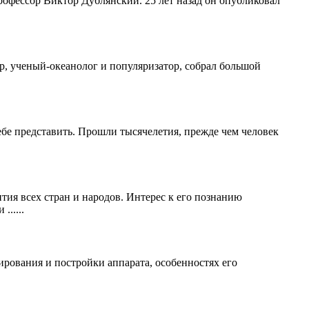
рофессор Виктор Дублянский. 25 лет назад он опубликовал
, ученый-океанолог и популяризатор, собрал большой
себе представить. Прошли тысячелетия, прежде чем человек
тия всех стран и народов. Интерес к его познанию
.....
ирования и постройки аппарата, особенностях его