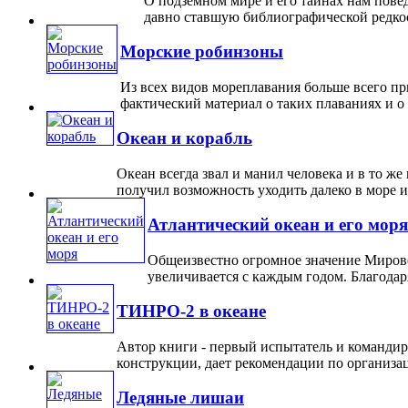
О подземном мире и его тайнах нам повед
давно ставшую библиографической редкост
Морские робинзоны
Из всех видов мореплавания больше всего п
фактический материал о таких плаваниях и о н
Океан и корабль
Океан всегда звал и манил человека и в то ж
получил возможность уходить далеко в море и в
Атлантический океан и его моря
Общеизвестно огромное значение Мировог
увеличивается с каждым годом. Благодаря
ТИНРО-2 в океане
Автор книги - первый испытатель и командир
конструкции, дает рекомендации по организац
Ледяные лишаи