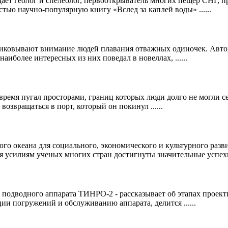
ает геолог и спелеолог, первооткрыватель многих пещер СНГ, п
ью научно-популярную книгу «Вслед за каплей воды» ......
риковывают внимание людей плавания отважных одиночек. Автор
аиболее интересных из них поведал в новеллах, ......
е время пугал просторами, границ которых люди долго не могли 
озвращаться в порт, который он покинул ......
о океана для социального, экономического и культурного разви
 усилиям ученых многих стран достигнуты значительные успехи .
 подводного аппарата ТИНРО-2 - рассказывает об этапах проект
ии погружений и обслуживанию аппарата, делится ......