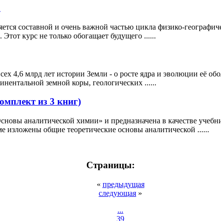
а
яется составной и очень важной частью цикла физико-географич
Этот курс не только обогащает будущего ......
сех 4,6 млрд лет истории Земли - о росте ядра и эволюции её 
нентальной земной коры, геологических ......
мплект из 3 книг)
Основы аналитической химии» и предназначена в качестве учебн
е изложены общие теоретические основы аналитической ......
Страницы:
«
предыдущая
следующая
»
...
39