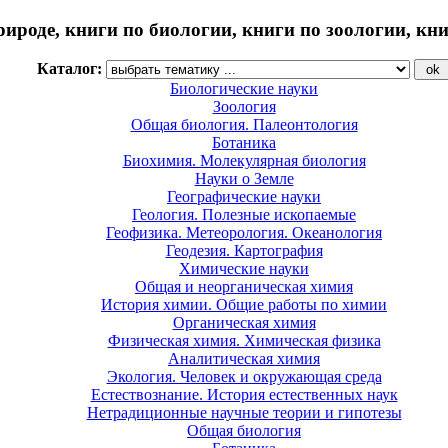
рироде, книги по биологии, книги по зоологии, кн
Каталог:
Биологические науки
Зоология
Общая биология. Палеонтология
Ботаника
Биохимия. Молекулярная биология
Науки о Земле
Географические науки
Геология. Полезные ископаемые
Геофизика. Метеорология. Океанология
Геодезия. Картография
Химические науки
Общая и неорганическая химия
История химии. Общие работы по химии
Органическая химия
Физическая химия. Химическая физика
Аналитическая химия
Экология. Человек и окружающая среда
Естествознание. История естественных наук
Нетрадиционные научные теории и гипотезы
Общая биология