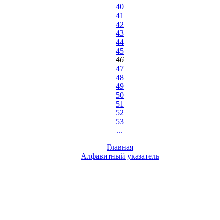
40
41
42
43
44
45
46
47
48
49
50
51
52
53
...
Главная
Алфавитный указатель