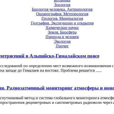
Ботаника
Зоология
Биология человека. Антропология
Океанография. Метеорология
Геология. Минералогия
География. Экспедиции и открытия
Химические науки
Земля. Биосфера
Природа и человек
Экология
Прочее
млетрясений в Альпийско-Гималайском поясe
исследований по определению мест возможного возникновения 
а западе до Гималаев на востоке. Проблема решается ......
и. Радиозатменный мониторинг атмосферы и ион
спутниковый метод и система глобального мониторинга атмосфе
ространения дециметровых и сантиметровых радиоволн через атм