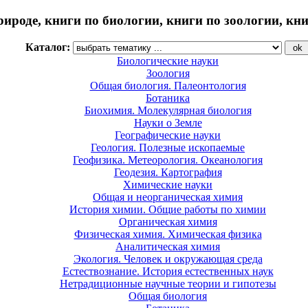
рироде, книги по биологии, книги по зоологии, кн
Каталог:
Биологические науки
Зоология
Общая биология. Палеонтология
Ботаника
Биохимия. Молекулярная биология
Науки о Земле
Географические науки
Геология. Полезные ископаемые
Геофизика. Метеорология. Океанология
Геодезия. Картография
Химические науки
Общая и неорганическая химия
История химии. Общие работы по химии
Органическая химия
Физическая химия. Химическая физика
Аналитическая химия
Экология. Человек и окружающая среда
Естествознание. История естественных наук
Нетрадиционные научные теории и гипотезы
Общая биология