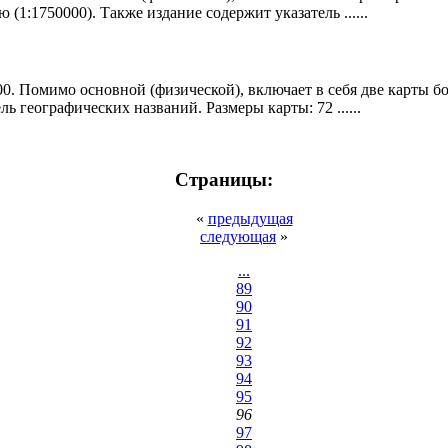
(1:1750000). Также издание содержит указатель ......
0. Помимо основной (физической), включает в себя две карты б
ль географических названий. Размеры карты: 72 ......
Страницы:
«
предыдущая
следующая
»
...
89
90
91
92
93
94
95
96
97