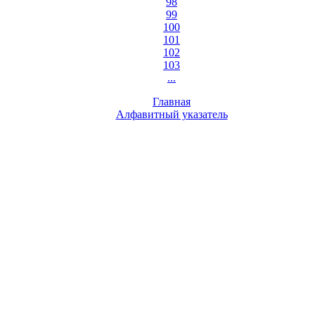
98
99
100
101
102
103
...
Главная
Алфавитный указатель