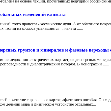
товлена на основе лекций, прочитанных ведущими российскими .
глобальных изменений климата
ники" этого процесса - космические лучи. А от облачного покр
х частиц из космоса уменьшаются - планета ......
персных грунтов и минералов и фазовые переходы 
ам исследования электрических параметров дисперсных минерало
ропроводности и диэлектрическим потерям. В монографии ......
елей в качестве справочного картографического пособия. Он со
ом делении мира и физическом устройстве отдельных...