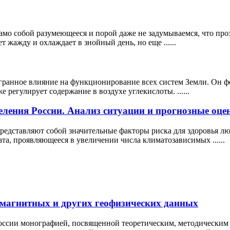
мо собой разумеющееся и порой даже не задумываемся, что прозр
т жажду и охлаждает в знойный день, но еще ......
гранное влияние на функционирование всех систем Земли. Он 
 регулирует содержание в воздухе углекислоты. ......
еления России. Анализ ситуации и прогнозные оце
редставляют собой значительные факторы риска для здоровья лю
а, проявляющееся в увеличении числа климатозависимых ......
магнитных и других геофизических данных
России монографией, посвященной теоретическим, методическим