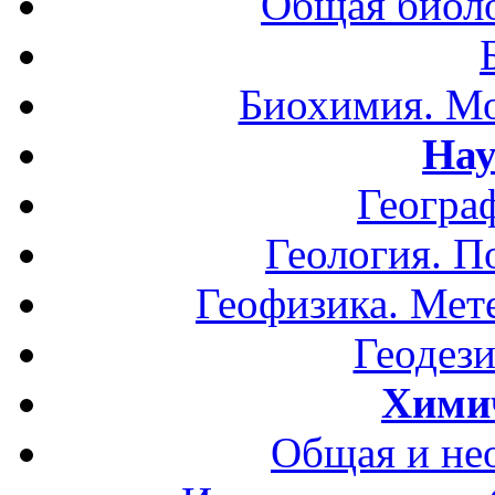
Общая биоло
Биохимия. Мо
Нау
Геогра
Геология. П
Геофизика. Мет
Геодези
Хими
Общая и не