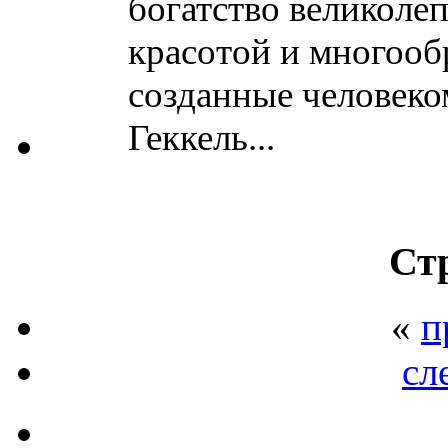
богатство великоле
красотой и многооб
созданные человек
Геккель...
Ст
«
п
сл