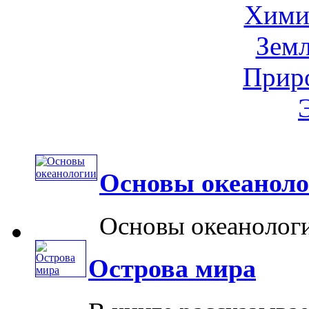
Хими
Земл
Приро
Основы океанол
Основы океанологи
Острова мира