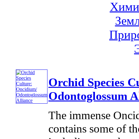
Хими
Земл
Приро
Orchid Species C
Odontoglossum Al
The immense Oncid
contains some of t