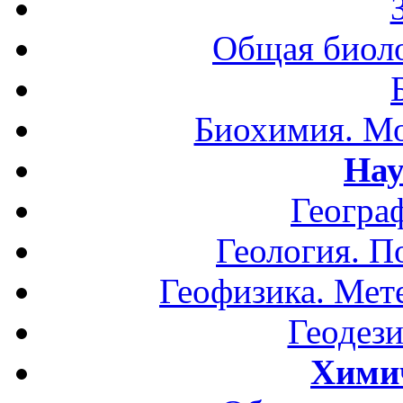
Общая биоло
Биохимия. Мо
Нау
Геогра
Геология. П
Геофизика. Мет
Геодези
Хими