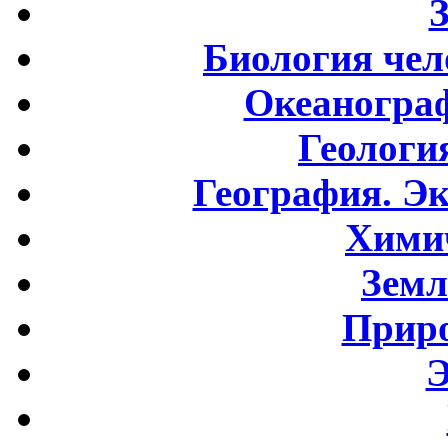
Биология чел
Океаногра
Геологи
География. Э
Хими
Земл
Приро
Э