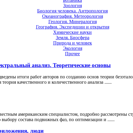
Ботаника
Зоология
Биология человека. Антропология
Океанография. Метеорология
Геология. Минералогия
География. Экспедиции и открытия
Химические науки
Земля. Биосфера
Природа и человек
Экология
Прочее
ктральный анализ. Теоретические основы
ведены итоги работ авторов по созданию основ теории безэтало
теория качественного и количественного анализа ......
звестным американским специалистом, подробно рассмотрены ст
выбору состава подвижных фаз, по оптимизации и ......
риложения, люди