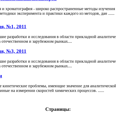
я и хроматография - широко распространенные методы изучени
тодики эксперимента и практики каждого из методов, дан ......
я, №1, 2011
е разработки и исследования в области прикладной аналитиче
а отечественном и зарубежном рынках....
я, №3, 2011
е разработки и исследования в области прикладной аналитиче
а отечественном и зарубежном рынках....
и
се кинетические проблемы, имеющие значение для аналитическо
нные на измерении скоростей химических процессов. ......
Страницы: