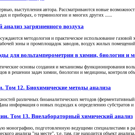
тервью, выступления автора. Рассматриваются новые возможнос
ах и приборах, о терминологии и многих других ......
 анализ загрязненного воздуха
бсуждаются методология и практическое использование газовой 
абочей зоны и промплощадок заводов, воздух жилых помещений и 
ы для вольтамперометрии в химии, биологии и м
тические основы создания и механизмы функционирования воль
в в решении задач химии, биологии и медицины, контроля объек
. Том 12. Биохимические методы анализа
жностей различных биоаналитических методов (ферментативный 
ана информация о новых подходах к определению субстратов и ..
ии. Том 13. Внелабораторный химический анализ
ную монографию, подготовленную ведущими специалистами в раз
ого анализа "на месте", т.е. там, где находится объект анализа. .