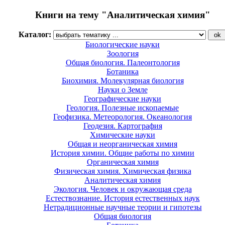
Книги на тему "Аналитическая химия"
Каталог:
Биологические науки
Зоология
Общая биология. Палеонтология
Ботаника
Биохимия. Молекулярная биология
Науки о Земле
Географические науки
Геология. Полезные ископаемые
Геофизика. Метеорология. Океанология
Геодезия. Картография
Химические науки
Общая и неорганическая химия
История химии. Общие работы по химии
Органическая химия
Физическая химия. Химическая физика
Аналитическая химия
Экология. Человек и окружающая среда
Естествознание. История естественных наук
Нетрадиционные научные теории и гипотезы
Общая биология