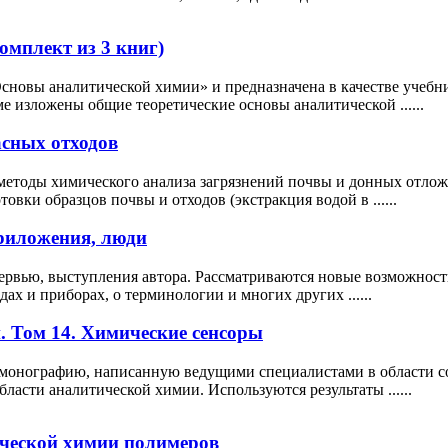
мплект из 3 книг)
Основы аналитической химии» и предназначена в качестве учебн
е изложены общие теоретические основы аналитической ......
асных отходов
 методы химического анализа загрязнений почвы и донных от
вки образцов почвы и отходов (экстракция водой в ......
риложения, люди
тервью, выступления автора. Рассматриваются новые возможнос
ах и приборах, о терминологии и многих других ......
 Том 14. Химические сенсоры
 монографию, написанную ведущими специалистами в области со
ласти аналитической химии. Используются результаты ......
ческой химии полимеров