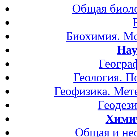
Общая биоло
Биохимия. Мо
Нау
Геогра
Геология. П
Геофизика. Мет
Геодези
Хими
Общая и не