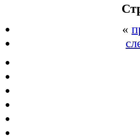
Ст
«
п
сл