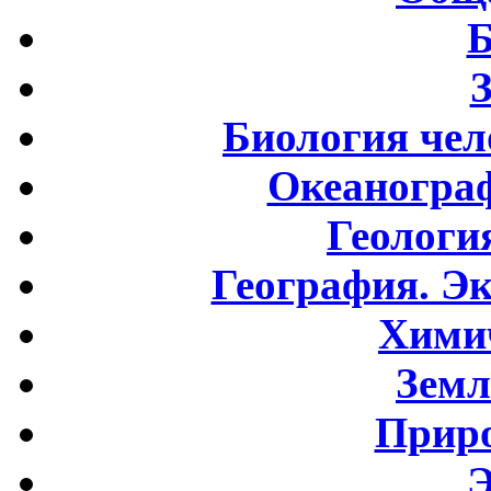
Б
Биология чел
Океаногра
Геологи
География. Э
Хими
Земл
Приро
Э