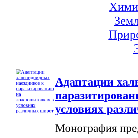
Хими
Земл
Приро
Адаптации хал
паразитирован
условиях разл
Монография пред