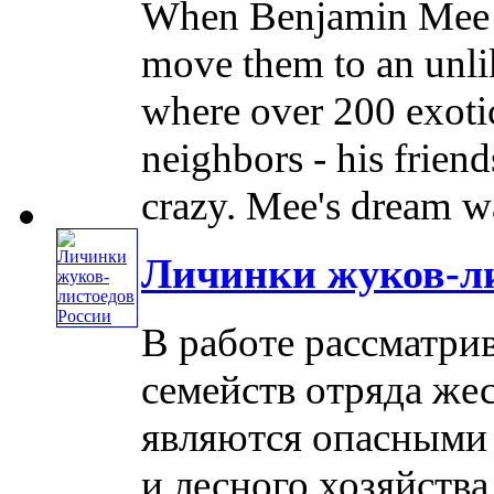
When Benjamin Mee d
move them to an unli
where over 200 exoti
neighbors - his frien
crazy. Mee's dream was
Личинки жуков-ли
В работе рассматри
семейств отряда же
являются опасными 
и лесного хозяйств