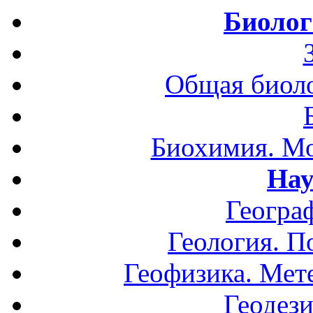
Биолог
Общая биоло
Биохимия. Мо
Нау
Геогра
Геология. П
Геофизика. Мет
Геодези