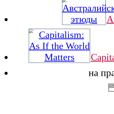
А
Capit
на пр