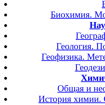
Биохимия. Мо
Нау
Геогра
Геология. П
Геофизика. Мет
Геодези
Хими
Общая и не
История химии.