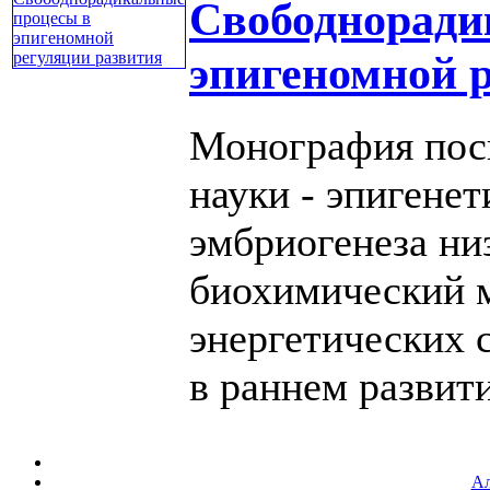
Свободноради
эпигеномной 
Монография пос
науки - эпигене
эмбриогенеза н
биохимический 
энергетических 
в раннем развити
Ал