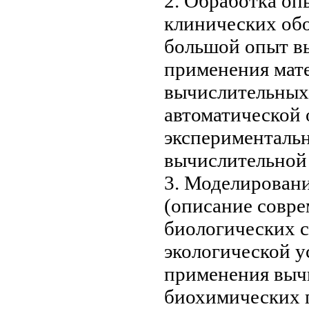
2. Обработка
оп
клинических
об
большой опыт
вы
применения мат
вычислительны
автоматической
эксперименталь
вычислительной
3. Моделирован
(описание
совре
биологических 
экологической
у
применения выч
биохимических 