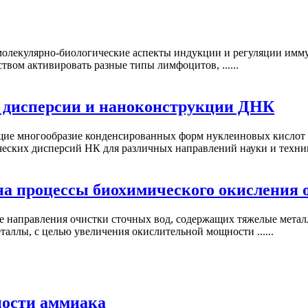
лекулярно-биологические аспекты индукции и регуляции иммун
твом активировать разные типы лимфоцитов, ......
 дисперсии и наноконструкции ДНК
ие многообразие конденсированных форм нуклеиновых кислот (
ских дисперсий НК для различных направлений науки и техники,
на процессы биохимического окисления 
 направления очистки сточных вод, содержащих тяжелые мета
аллы, с целью увеличения окислительной мощности ......
ности аммиака