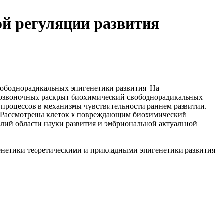
й регуляции развития
вободнорадикальных
эпигенетики развития. На
озвоночных раскрыт биохимический
свободнорадикальных
 процессов в
механизмы чувствительности
раннем развитии.
 Рассмотрены
клеток к повреждающим
биохимический
алий
области науки
развития и эмбриональной
актуальной
енетики
теоретическими и прикладными
эпигенетики развития