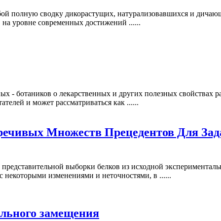
обой полную сводку дикорастущих, натурализовавшихся и дичаю
на уровне современных достижений ......
ных - ботаников о лекарственных и других полезных свойствах
телей и может рассматриваться как ......
ечивых Множеств Прецедентов Для Зад
е представительной выборки белков из исходной экспериментальн
с некоторыми изменениями и неточностями, в ......
ального замещения