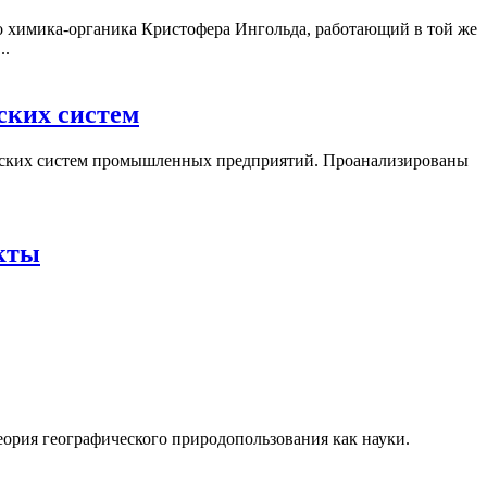
о химика-органика Кристофера Ингольда, работающий в той же
..
ских систем
ческих систем промышленных предприятий. Проанализированы
екты
еория географического природопользования как науки.