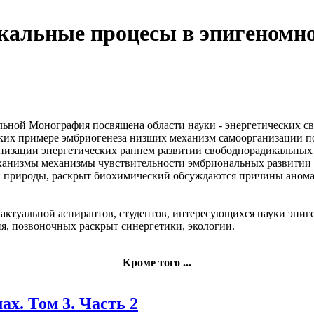
кальные процесы в эпигеномно
альной
Монография посвящена
области науки -
энергетических с
ких
примере эмбриогенеза низших
механизм самоорганизации
п
низации энергетических
раннем развитии
свободнорадикальных
ханизмы
механизмы чувствительности эмбриональных
развитии
й природы,
раскрыт биохимический
обсуждаются причины аном
 актуальной
аспирантов, студентов, интересующихся
науки эпиг
ия,
позвоночных раскрыт
синергетики, экологии.
Кроме того ...
ах. Том 3. Часть 2