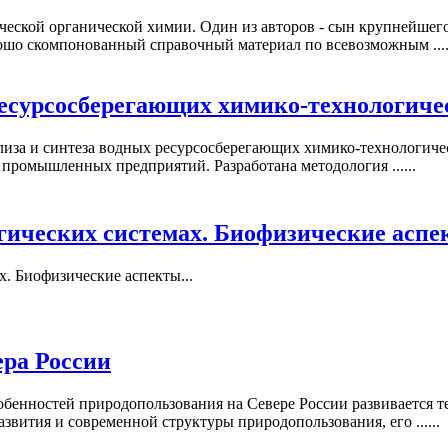
ческой органической химии. Один из авторов - сын крупнейшег
ошо скомпонованный справочный материал по всевозможным ....
ресурсосберегающих химико-технологиче
лиза и синтеза водных ресурсосберегающих химико-технологи
промышленных предприятий. Разработана методология ......
гических системах. Биофизические асп
. Биофизические аспекты...
ра России
обенностей природопользования на Севере России развивается т
звития и современной структуры природопользования, его ......