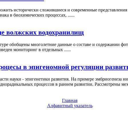
ложить исторически сложившиеся и современные представления 
ка в биохимических процессах, ......
де волжских водохранилищ
туре обобщены многолетние данные о составе и содержании фот
веден мониторинг в отдельных ......
оцесы в эпигеномной регуляции развит
асти науки - эпигенетики развития. На примере эмбриогенеза 
днорадикальных процессов в раннем развитии. Рассмотрены меха
Главная
Алфавитный указатель