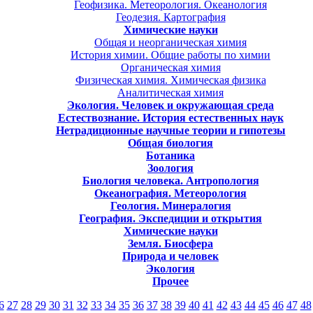
Геофизика. Метеорология. Океанология
Геодезия. Картография
Химические науки
Общая и неорганическая химия
История химии. Общие работы по химии
Органическая химия
Физическая химия. Химическая физика
Аналитическая химия
Экология. Человек и окружающая среда
Естествознание. История естественных наук
Нетрадиционные научные теории и гипотезы
Общая биология
Ботаника
Зоология
Биология человека. Антропология
Океанография. Метеорология
Геология. Минералогия
География. Экспедиции и открытия
Химические науки
Земля. Биосфера
Природа и человек
Экология
Прочее
6
27
28
29
30
31
32
33
34
35
36
37
38
39
40
41
42
43
44
45
46
47
48