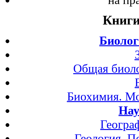
Книги
Биолог
Общая биоло
Биохимия. Мо
Нау
Геогра
Геология. П