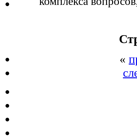
комплекса вопросов, 
Ст
«
п
сл