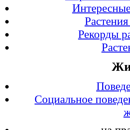
Интересные
Растения
Рекорды р
Расте
Жи
Повед
Социальное поведе
ж
на пр