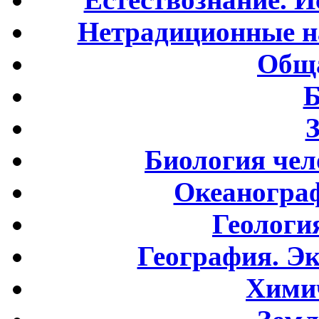
Нетрадиционные н
Обща
Б
Биология чел
Океаногра
Геологи
География. Э
Хими