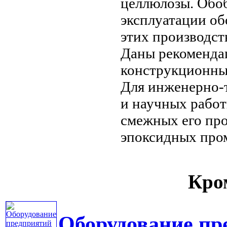
целлюлозы. Об
эксплуатации о
этих производст
Даны рекоменд
конструкционн
Для инженерно-
и научных рабо
смежных
его пр
эпоксидных
про
Кром
Оборудование пр