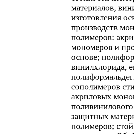
материалов,
вин
изготовления
ос
производств мо
полимеров: акр
мономеров и пр
основе;
полифор
винилхлорида, 
полиформальдег
сополимеров ст
акриловых моно
поливиниловог
защитных матер
полимеров;
стой