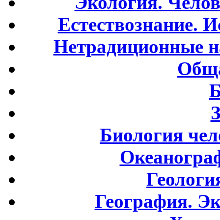
Экология. Чело
Естествознание. И
Нетрадиционные н
Обща
Б
Биология чел
Океаногра
Геологи
География. Э