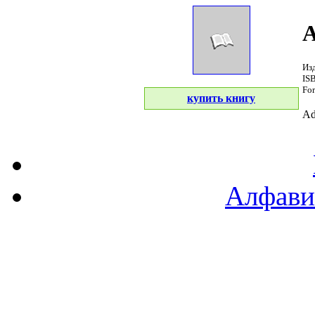
A
Из
IS
For
купить книгу
Ad
Алфави