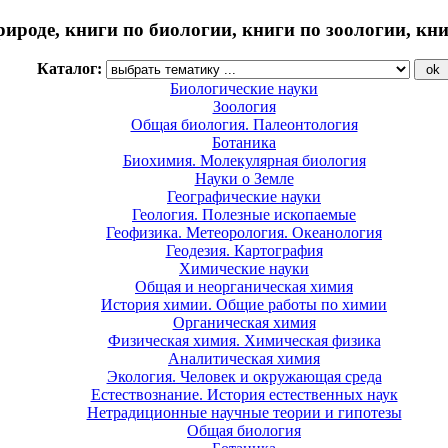
рироде, книги по биологии, книги по зоологии, кн
Каталог:
Биологические науки
Зоология
Общая биология. Палеонтология
Ботаника
Биохимия. Молекулярная биология
Науки о Земле
Географические науки
Геология. Полезные ископаемые
Геофизика. Метеорология. Океанология
Геодезия. Картография
Химические науки
Общая и неорганическая химия
История химии. Общие работы по химии
Органическая химия
Физическая химия. Химическая физика
Аналитическая химия
Экология. Человек и окружающая среда
Естествознание. История естественных наук
Нетрадиционные научные теории и гипотезы
Общая биология