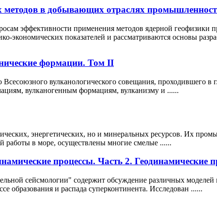
х методов в добывающих отраслях промышленнос
росам эффективности применения методов ядерной геофизики пр
ико-экономических показателей и рассматриваются основы разрабо
нические формации. Том II
о Всесоюзного вулканологического совещания, проходившего в г
циям, вулканогенным формациям, вулканизму и ......
ческих, энергетических, но и минеральных ресурсов. Их промы
 работы в море, осуществлены многие смелые ......
инамические процессы. Часть 2. Геодинамические 
тельной сейсмологии" содержит обсуждение различных моделей 
е образования и распада суперконтинента. Исследован ......