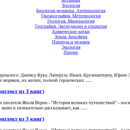
Ботаника
Зоология
Биология человека. Антропология
Океанография. Метеорология
Геология. Минералогия
География. Экспедиции и открытия
Химические науки
Земля. Биосфера
Природа и человек
Экология
Прочее
рошлого: Джемсу Куку, Лаперузу, Ивану Крузенштерну, Юрию 
 моряков, их жизни, полной героических ......
мплект из 3 книг)
о писателя Жюля Верна - "История великих путешествий" - пос
иво и увлекательно рассказывает, как ......
мплект из 3 книг)