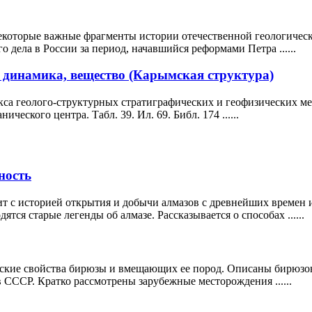
екоторые важные фрагменты истории отечественной геологическо
 дела в России за период, начавшийся реформами Петра ......
, динамика, вещество (Карымская структура)
са геолого-структурных стратиграфических и геофизических ме
ческого центра. Табл. 39. Ил. 69. Библ. 174 ......
ность
т с историей открытия и добычи алмазов с древнейших времен 
тся старые легенды об алмазе. Рассказывается о способах ......
еские свойства бирюзы и вмещающих ее пород. Описаны бирюз
СССР. Кратко рассмотрены зарубежные месторождения ......