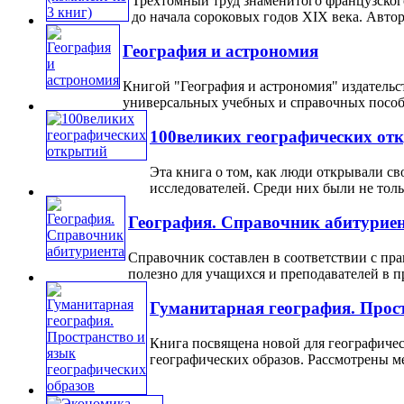
Трехтомный труд знаменитого французског
до начала сороковых годов XIX века. Автор ж
География и астрономия
Книгой "География и астрономия" издательс
универсальных учебных и справочных пособий
100великих географических от
Эта книга о том, как люди открывали св
исследователей. Среди них были не тольк
География. Справочник абитурие
Справочник составлен в соответствии с пр
полезно для учащихся и преподавателей в про
Гуманитарная география. Прост
Книга посвящена новой для географичес
географических образов. Рассмотрены ме