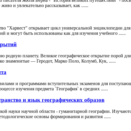
о писателя Жюля Верна - "История великих путешествий" - пос
иво и увлекательно рассказывает, как ......
тво "Харвест" открывает цикл универсальной энциклопедии для
 и могут быть использованы как для изучения учебного ......
крытий
ою родную планету. Великое географическое открытие порой длил
о знаменитые — Геродот, Марко Поло, Колумб, Кук, ......
нта
авилами и программами вступительных экзаменов для поступаю
цессе изучения предмета `География` в средних ......
ранство и язык географических образов
кой науки научной области - гуманитарной географии. Изучают
тодологические основы формирования и развития ......