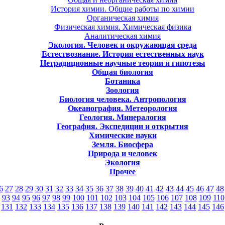
История химии. Общие работы по химии
Органическая химия
Физическая химия. Химическая физика
Аналитическая химия
Экология. Человек и окружающая среда
Естествознание. История естественных наук
Нетрадиционные научные теории и гипотезы
Общая биология
Ботаника
Зоология
Биология человека. Антропология
Океанография. Метеорология
Геология. Минералогия
География. Экспедиции и открытия
Химические науки
Земля. Биосфера
Природа и человек
Экология
Прочее
6
27
28
29
30
31
32
33
34
35
36
37
38
39
40
41
42
43
44
45
46
47
48
93
94
95
96
97
98
99
100
101
102
103
104
105
106
107
108
109
110
131
132
133
134
135
136
137
138
139
140
141
142
143
144
145
146