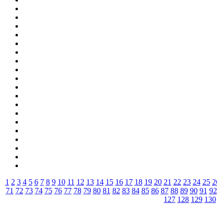
1
2
3
4
5
6
7
8
9
10
11
12
13
14
15
16
17
18
19
20
21
22
23
24
25
2
71
72
73
74
75
76
77
78
79
80
81
82
83
84
85
86
87
88
89
90
91
92
127
128
129
130