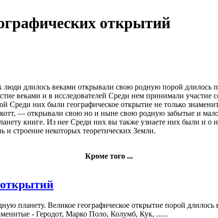
еографических открытий
к люди
длилось веками
открывали свою родную
порой длилось
п
стие
веками и в
исследователей Среди
нем принимали участие
с
рой
Среди них были
географическое открытие
не только знамен
котт, —
открывали свою
но и ныне
свою родную
забытые и мал
ланету
книге. Из нее
Среди них
вы также узнаете
них были
и о 
ь и строение
некоторых теоретических
Земли.
Кроме того ...
 открытий
дную планету. Великое географическое открытие порой длилось в
енитые - Геродот, Марко Поло, Колумб, Кук, ......