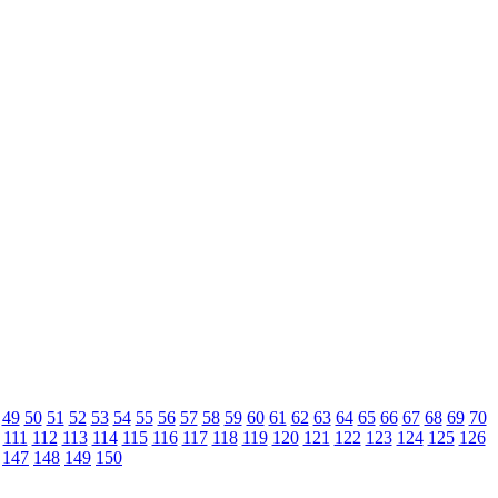
49
50
51
52
53
54
55
56
57
58
59
60
61
62
63
64
65
66
67
68
69
70
111
112
113
114
115
116
117
118
119
120
121
122
123
124
125
126
147
148
149
150