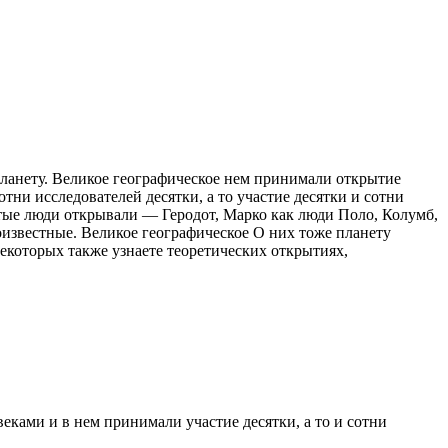
ланету. Великое географическое
нем принимали
открытие
отни исследователей
десятки, а то
участие десятки
и сотни
итые
люди открывали
— Геродот, Марко
как люди
Поло, Колумб,
оизвестные.
Великое географическое
О них тоже
планету
некоторых
также узнаете
теоретических открытиях,
еками и в нем принимали участие десятки, а то и сотни