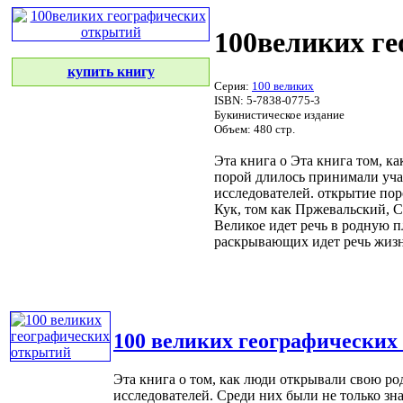
100великих г
купить книгу
Серия:
100 великих
ISBN: 5-7838-0775-3
Букинистическое издание
Объем: 480 стр.
Эта книга о
Эта книга
том, ка
порой длилось
принимали уча
исследователей.
открытие по
Кук,
том как
Пржевальский, С
Великое
идет речь в
родную п
раскрывающих
идет речь
жизн
100 великих географических
Эта книга о том, как люди открывали свою ро
исследователей. Среди них были не только знам