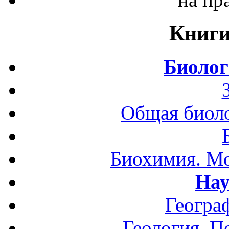
Книги
Биолог
Общая биоло
Биохимия. Мо
Нау
Геогра
Геология. П