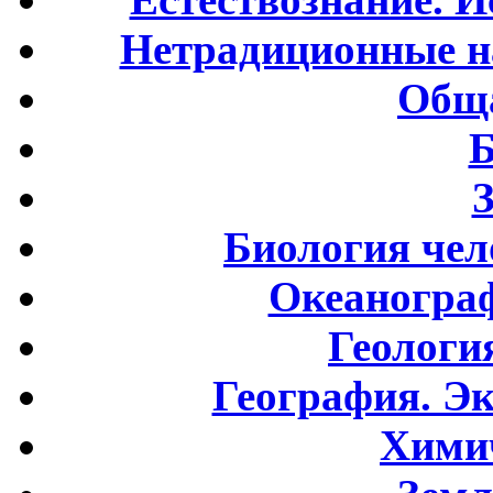
Нетрадиционные н
Обща
Б
Биология чел
Океаногра
Геологи
География. Э
Хими