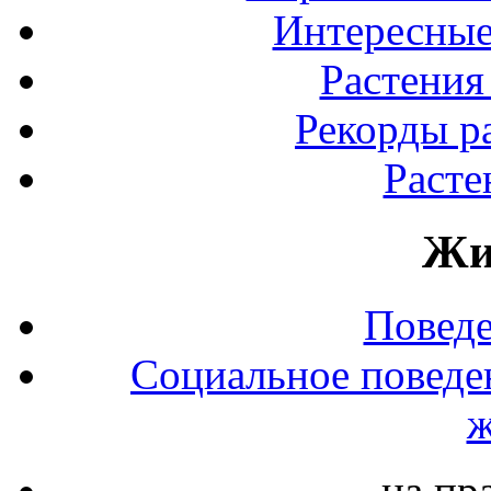
Интересные
Растения
Рекорды р
Расте
Жи
Повед
Социальное поведе
ж
на пр