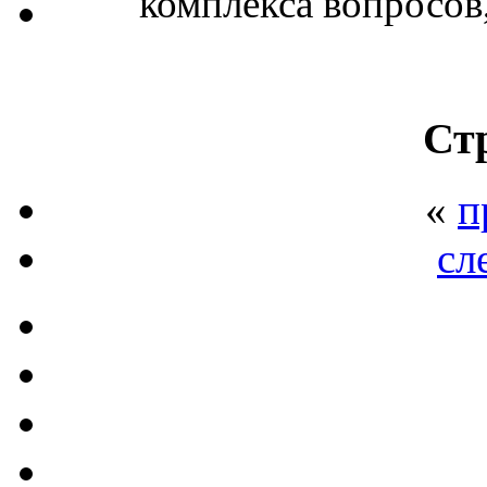
комплекса вопросов, 
Ст
«
п
сл