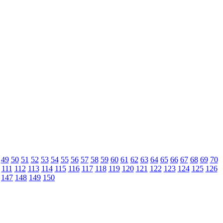
49
50
51
52
53
54
55
56
57
58
59
60
61
62
63
64
65
66
67
68
69
70
111
112
113
114
115
116
117
118
119
120
121
122
123
124
125
126
147
148
149
150