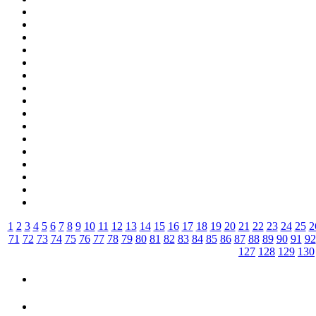
1
2
3
4
5
6
7
8
9
10
11
12
13
14
15
16
17
18
19
20
21
22
23
24
25
2
71
72
73
74
75
76
77
78
79
80
81
82
83
84
85
86
87
88
89
90
91
92
127
128
129
130