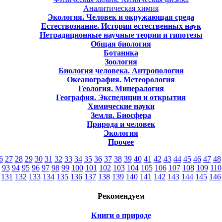
Аналитическая химия
Экология. Человек и окружающая среда
Естествознание. История естественных наук
Нетрадиционные научные теории и гипотезы
Общая биология
Ботаника
Зоология
Биология человека. Антропология
Океанография. Метеорология
Геология. Минералогия
География. Экспедиции и открытия
Химические науки
Земля. Биосфера
Природа и человек
Экология
Прочее
6
27
28
29
30
31
32
33
34
35
36
37
38
39
40
41
42
43
44
45
46
47
48
93
94
95
96
97
98
99
100
101
102
103
104
105
106
107
108
109
110
131
132
133
134
135
136
137
138
139
140
141
142
143
144
145
146
Рекомендуем
Книги о природе