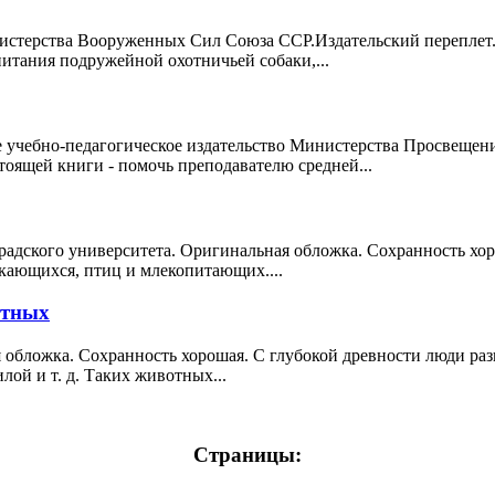
инистерства Вооруженных Сил Союза ССР.Издательский перепле
питания подружейной охотничьей собаки,...
е учебно-педагогическое издательство Министерства Просвещен
оящей книги - помочь преподавателю средней...
градского университета. Оригинальная обложка. Сохранность хо
ающихся, птиц и млекопитающих....
отных
я обложка. Сохранность хорошая. С глубокой древности люди ра
илой и т. д. Таких животных...
Страницы: