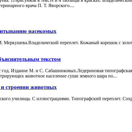
уева. 119рисунков в тексте и 4 таблицы в красках. Владельческ
еринарного врача П. Т. Яворского....
спитыванию насекомых
М. Меркушева.Владельческий переплет. Кожаный корешок с золо
объяснительным текстом
 год. Издание М. и С. Сабашниковых.Ледериновая типографская
стрирующих животное население суши земного шара по...
 и строении животных
вского училища. С иллюстрациями. Типографский переплет. Сох