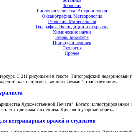
Ботаника
Зоология
Биология человека. Антропология
Океанография. Метеорология
Геология. Минералогия
География. Экспедиции и открытия
Химические науки
Земля. Биосфера
Природа и человек
Экология
Прочее
тербург. С 211 рисунками в тексте. Типографский ледериновый 
орений, как например, так называемые "странствующие...
уралиста
варищества Художественной Печати". Богато иллюстрированное 
еплет с цветным тиснением. Круговой узорный обрез....
для ветеринарных врачей и студентов