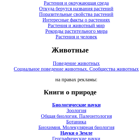
Растения и окружающая среда
Откуда берутся названия растений
Поразительные свойства растений
Интересные факты о растениях
Растения и животный мир
Рекорды растительного мира
Растения и человек
Животные
Поведение животных
Социальное поведение животных. Сообщества животных
на правах рекламы:
Книги о природе
Биологические науки
Зоология
Общая биология. Палеонтология
Ботаника
Биохимия. Молекулярная биология
Науки о Земле
Географические науки