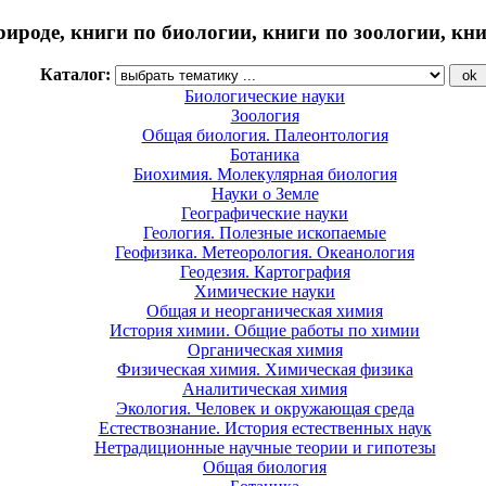
рироде, книги по биологии, книги по зоологии, кн
Каталог:
Биологические науки
Зоология
Общая биология. Палеонтология
Ботаника
Биохимия. Молекулярная биология
Науки о Земле
Географические науки
Геология. Полезные ископаемые
Геофизика. Метеорология. Океанология
Геодезия. Картография
Химические науки
Общая и неорганическая химия
История химии. Общие работы по химии
Органическая химия
Физическая химия. Химическая физика
Аналитическая химия
Экология. Человек и окружающая среда
Естествознание. История естественных наук
Нетрадиционные научные теории и гипотезы
Общая биология