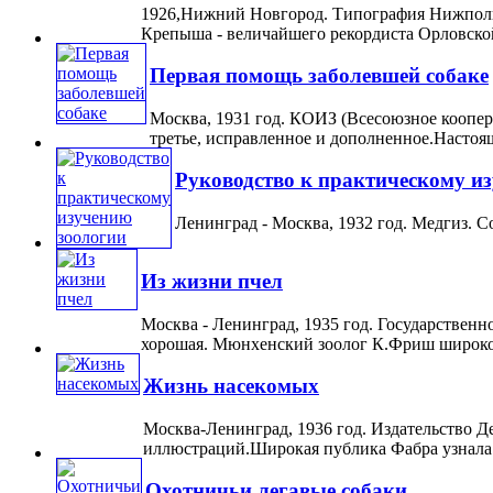
1926,Нижний Новгород. Типография Нижполиг
Крепыша - величайшего рекордиста Орловской 
Первая помощь заболевшей собаке
Москва, 1931 год. КОИЗ (Всесоюзное коопер
третье, исправленное и дополненное.Настоящ
Руководство к практическому и
Ленинград - Москва, 1932 год. Медгиз. С
Из жизни пчел
Москва - Ленинград, 1935 год. Государственн
хорошая. Мюнхенский зоолог К.Фриш широко 
Жизнь насекомых
Москва-Ленинград, 1936 год. Издательство Д
иллюстраций.Широкая публика Фабра узнала 
Охотничьи легавые собаки