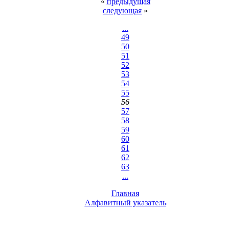
«
предыдущая
следующая
»
...
49
50
51
52
53
54
55
56
57
58
59
60
61
62
63
...
Главная
Алфавитный указатель