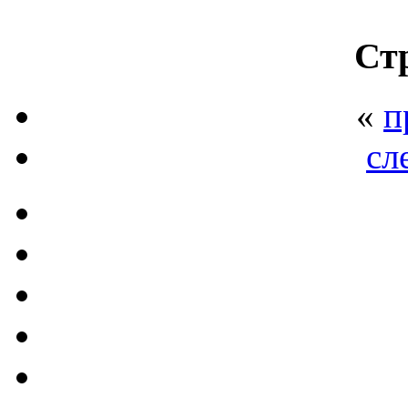
Ст
«
п
сл