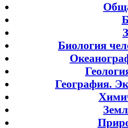
Обща
Б
Биология чел
Океаногра
Геологи
География. Э
Хими
Земл
Приро