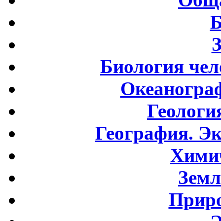
Б
Биология чел
Океаногра
Геологи
География. Э
Хими
Земл
Приро