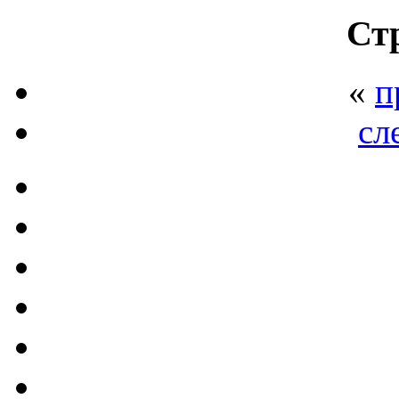
Ст
«
п
сл