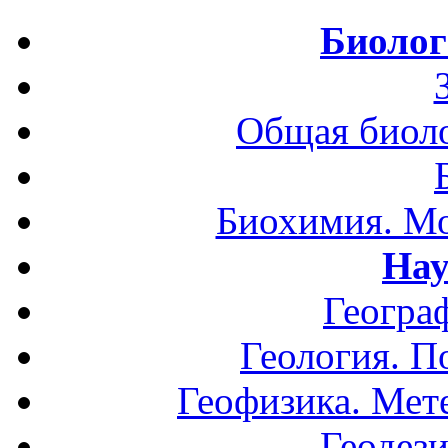
Биолог
Общая биоло
Биохимия. Мо
Нау
Геогра
Геология. П
Геофизика. Мет
Геодези