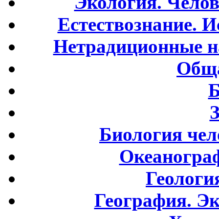
Экология. Чело
Естествознание. И
Нетрадиционные н
Обща
Б
Биология чел
Океаногра
Геологи
География. Э