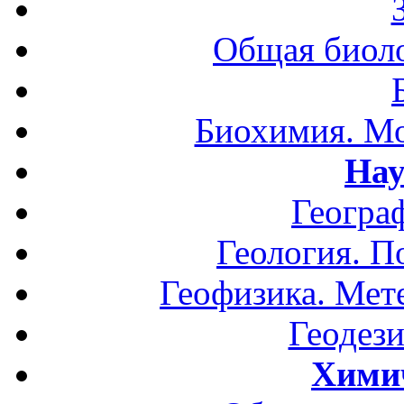
Общая биоло
Биохимия. Мо
Нау
Геогра
Геология. П
Геофизика. Мет
Геодези
Хими