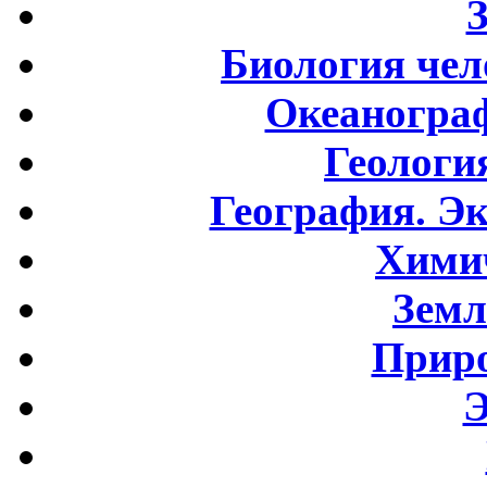
Биология чел
Океаногра
Геологи
География. Э
Хими
Земл
Приро
Э