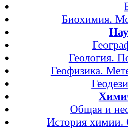
Биохимия. Мо
Нау
Геогра
Геология. П
Геофизика. Мет
Геодези
Хими
Общая и не
История химии.