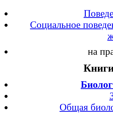
Повед
Социальное поведе
ж
на пр
Книги
Биолог
Общая биоло