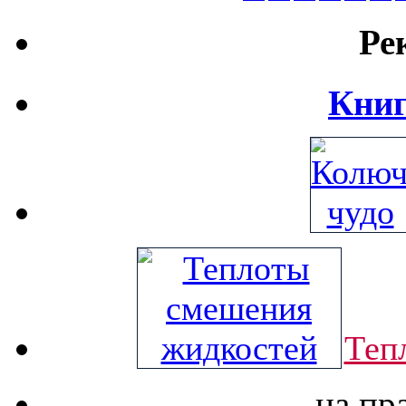
Ре
Книг
Теп
на пр