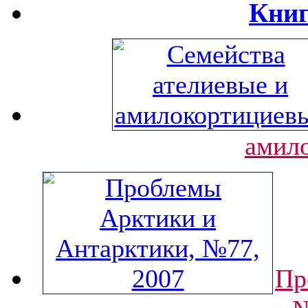
Книг
амил
Пр