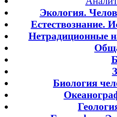
Аналит
Экология. Чело
Естествознание. И
Нетрадиционные н
Обща
Б
Биология чел
Океаногра
Геологи