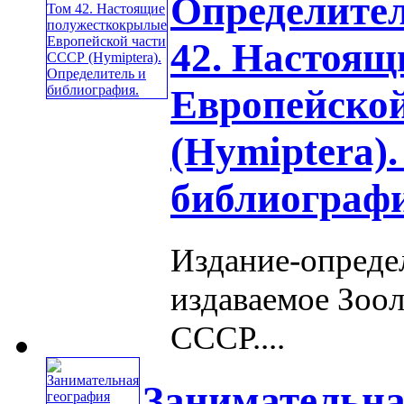
Определител
42. Настоя
Европейско
(Hуmiptera)
библиографи
Издание-опреде
издаваемое Зоо
СССР....
Занимательна