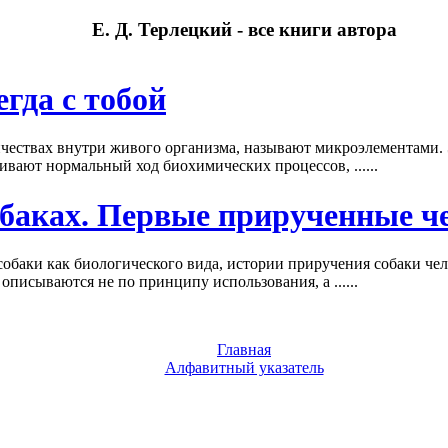
Е. Д. Терлецкий - все книги автора
гда с тобой
ичествах внутри живого организма, называют микроэлементами.
вают нормальный ход биохимических процессов, ......
обаках. Первые прирученные ч
обаки как биологического вида, истории приручения собаки чел
описываются не по принципу использования, а ......
Главная
Алфавитный указатель