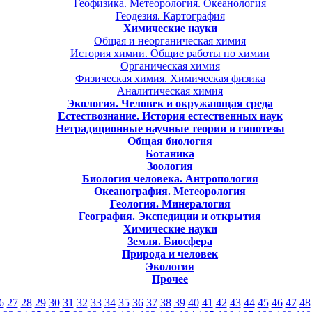
Геофизика. Метеорология. Океанология
Геодезия. Картография
Химические науки
Общая и неорганическая химия
История химии. Общие работы по химии
Органическая химия
Физическая химия. Химическая физика
Аналитическая химия
Экология. Человек и окружающая среда
Естествознание. История естественных наук
Нетрадиционные научные теории и гипотезы
Общая биология
Ботаника
Зоология
Биология человека. Антропология
Океанография. Метеорология
Геология. Минералогия
География. Экспедиции и открытия
Химические науки
Земля. Биосфера
Природа и человек
Экология
Прочее
6
27
28
29
30
31
32
33
34
35
36
37
38
39
40
41
42
43
44
45
46
47
48