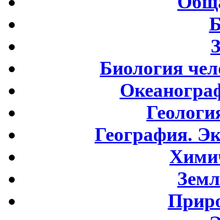
Обща
Б
Биология чел
Океаногра
Геологи
География. Э
Хими
Земл
Приро