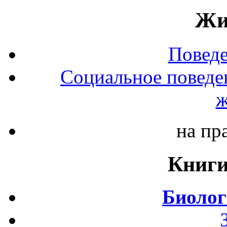
Жи
Повед
Социальное поведе
ж
на пр
Книги
Биолог