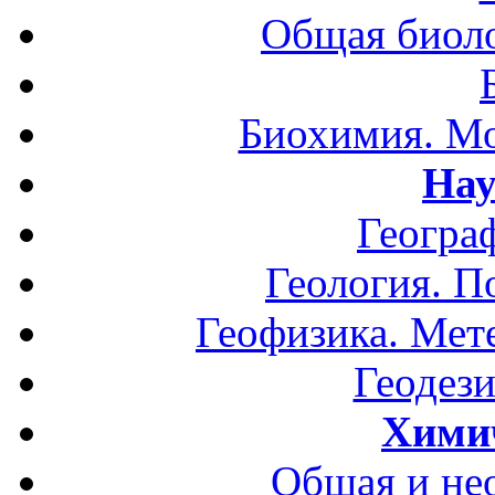
Общая биоло
Биохимия. Мо
Нау
Геогра
Геология. П
Геофизика. Мет
Геодези
Хими
Общая и не