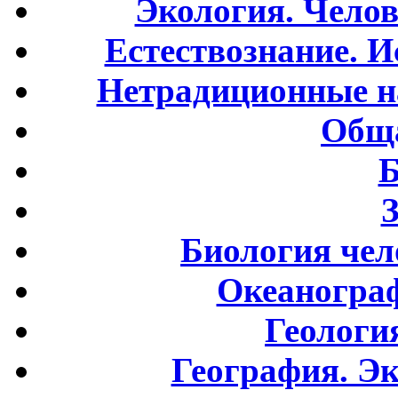
Экология. Чело
Естествознание. И
Нетрадиционные н
Обща
Б
Биология чел
Океаногра
Геологи
География. Э