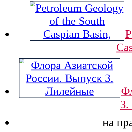
P
Cas
Фл
3.
на пр