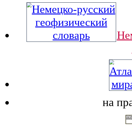
Не
на пр