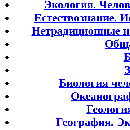
Экология. Чело
Естествознание. И
Нетрадиционные н
Обща
Б
Биология чел
Океаногра
Геологи
География. Э