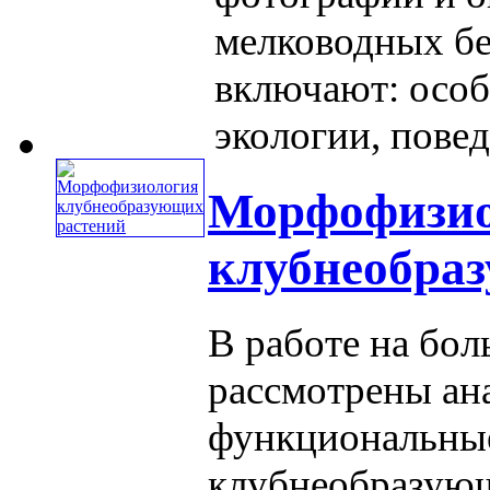
мелководных бе
включают: особ
экологии, поведе
Морфофизио
клубнеобра
В работе на бо
рассмотрены ан
функциональны
клубнеобразующ