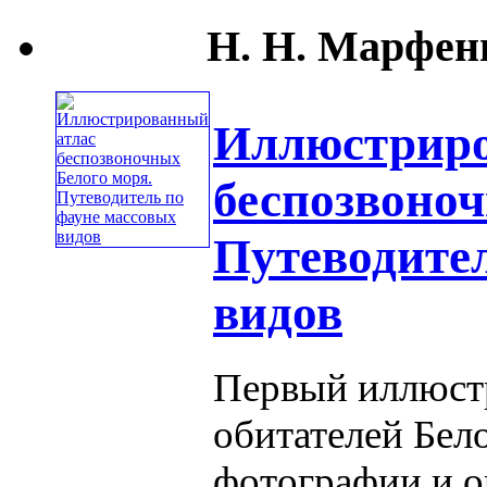
Н. Н. Марфени
Иллюстриро
беспозвоноч
Путеводител
видов
Первый иллюст
обитателей Бел
фотографии и о