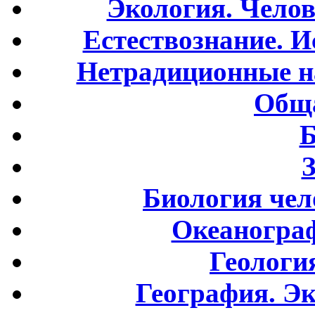
Экология. Чело
Естествознание. И
Нетрадиционные н
Обща
Б
Биология чел
Океаногра
Геологи
География. Э