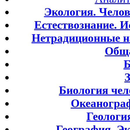
Экология. Чело
Естествознание. И
Нетрадиционные н
Обща
Б
Биология чел
Океаногра
Геологи
География. Э