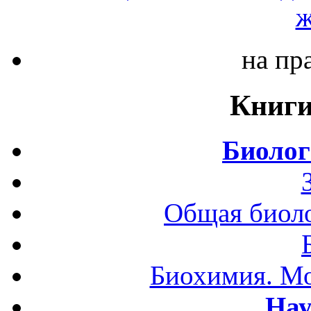
ж
на пр
Книги
Биолог
Общая биоло
Биохимия. Мо
Нау