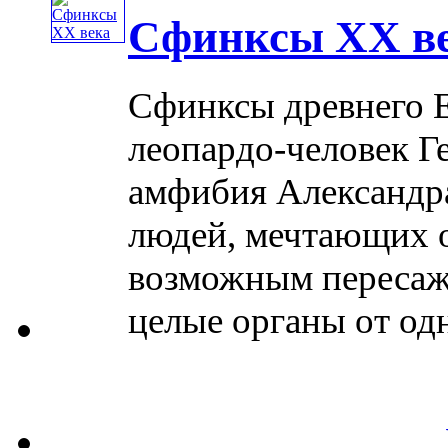
Сфинксы XX в
Сфинксы древнего Е
леопардо-человек Ге
амфибия Александра
людей, мечтающих о 
возможным пересажи
целые органы от одно