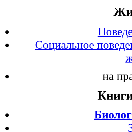
Жи
Повед
Социальное поведе
ж
на пр
Книги
Биолог