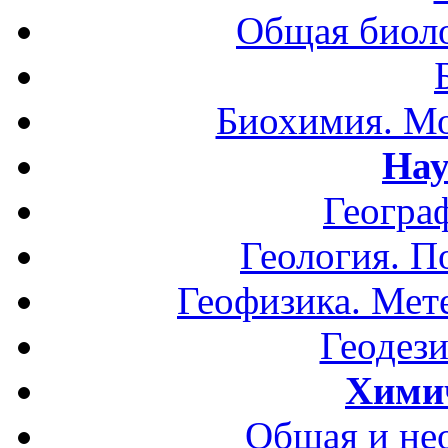
Общая биоло
Биохимия. Мо
Нау
Геогра
Геология. П
Геофизика. Мет
Геодези
Хими
Общая и не