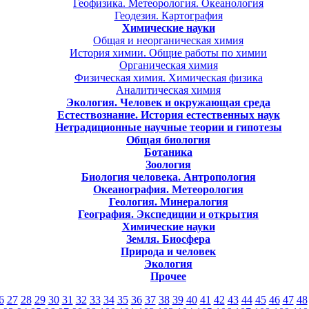
Геофизика. Метеорология. Океанология
Геодезия. Картография
Химические науки
Общая и неорганическая химия
История химии. Общие работы по химии
Органическая химия
Физическая химия. Химическая физика
Аналитическая химия
Экология. Человек и окружающая среда
Естествознание. История естественных наук
Нетрадиционные научные теории и гипотезы
Общая биология
Ботаника
Зоология
Биология человека. Антропология
Океанография. Метеорология
Геология. Минералогия
География. Экспедиции и открытия
Химические науки
Земля. Биосфера
Природа и человек
Экология
Прочее
6
27
28
29
30
31
32
33
34
35
36
37
38
39
40
41
42
43
44
45
46
47
48