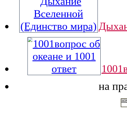
Дыхан
1001в
на пр