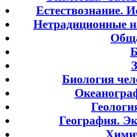
Естествознание. И
Нетрадиционные н
Обща
Б
Биология чел
Океаногра
Геологи
География. Э
Хими