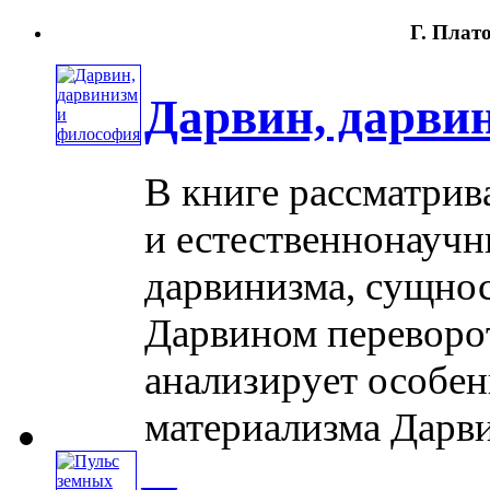
Г. Плато
Дарвин, дарви
В книге рассматри
и естественнонауч
дарвинизма, сущнос
Дарвином переворот
анализирует особен
материализма Дарвина