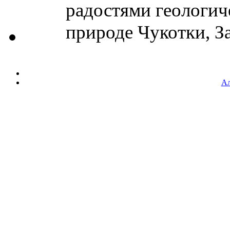
радостями геологиче
природе Чукотки, За
Ал