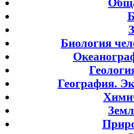
Обща
Б
Биология чел
Океаногра
Геологи
География. Э
Хими
Земл
Приро