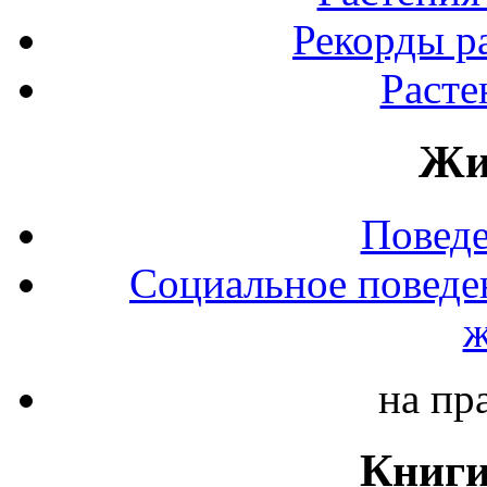
Рекорды р
Расте
Жи
Повед
Социальное поведе
ж
на пр
Книги