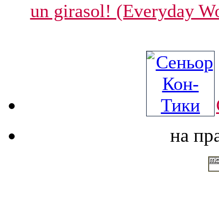
un girasol! (Everyday W
на пр