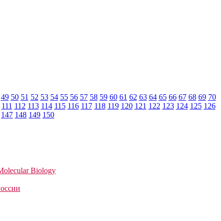
49
50
51
52
53
54
55
56
57
58
59
60
61
62
63
64
65
66
67
68
69
70
111
112
113
114
115
116
117
118
119
120
121
122
123
124
125
126
147
148
149
150
Molecular Biology
России