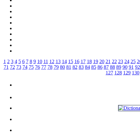
1
2
3
4
5
6
7
8
9
10
11
12
13
14
15
16
17
18
19
20
21
22
23
24
25
2
71
72
73
74
75
76
77
78
79
80
81
82
83
84
85
86
87
88
89
90
91
92
127
128
129
130