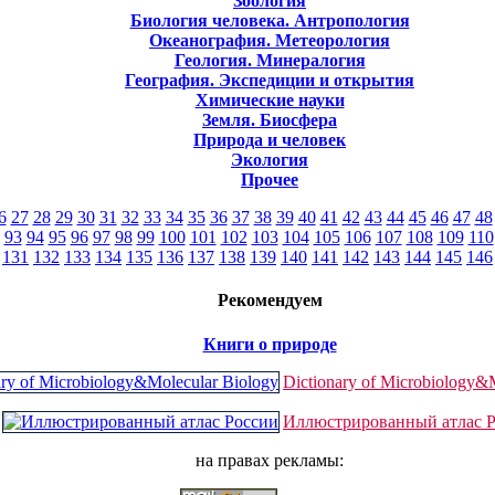
Зоология
Биология человека. Антропология
Океанография. Метеорология
Геология. Минералогия
География. Экспедиции и открытия
Химические науки
Земля. Биосфера
Природа и человек
Экология
Прочее
6
27
28
29
30
31
32
33
34
35
36
37
38
39
40
41
42
43
44
45
46
47
48
93
94
95
96
97
98
99
100
101
102
103
104
105
106
107
108
109
110
131
132
133
134
135
136
137
138
139
140
141
142
143
144
145
146
Рекомендуем
Книги о природе
Dictionary of Microbiology&
Иллюстрированный атлас 
на правах рекламы: