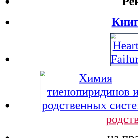
Ре
Книг
родст
на пр