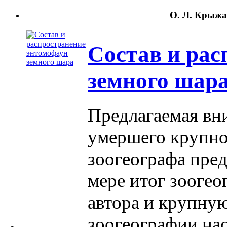
О. Л. Крыжа
Состав и рас
земного шар
Предлагаемая вн
умершего крупног
зоогеографа пред
мере итог зооге
автора и крупну
зоогеографии насе