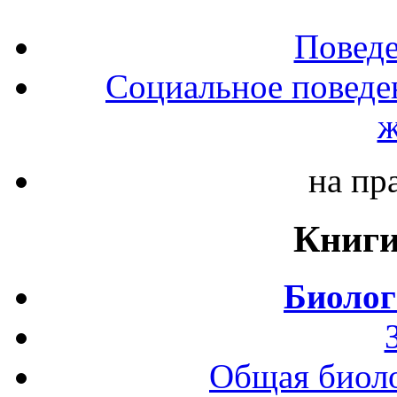
Повед
Социальное поведе
ж
на пр
Книги
Биолог
Общая биоло