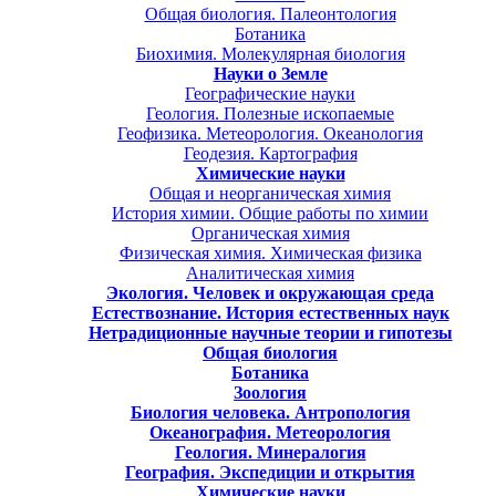
Общая биология. Палеонтология
Ботаника
Биохимия. Молекулярная биология
Науки о Земле
Географические науки
Геология. Полезные ископаемые
Геофизика. Метеорология. Океанология
Геодезия. Картография
Химические науки
Общая и неорганическая химия
История химии. Общие работы по химии
Органическая химия
Физическая химия. Химическая физика
Аналитическая химия
Экология. Человек и окружающая среда
Естествознание. История естественных наук
Нетрадиционные научные теории и гипотезы
Общая биология
Ботаника
Зоология
Биология человека. Антропология
Океанография. Метеорология
Геология. Минералогия
География. Экспедиции и открытия
Химические науки