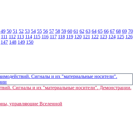
49
50
51
52
53
54
55
56
57
58
59
60
61
62
63
64
65
66
67
68
69
70
111
112
113
114
115
116
117
118
119
120
121
122
123
124
125
126
147
148
149
150
твий. Сигналы и их "материальные носители". Демонстрации.
коны, управляющие Вселенной