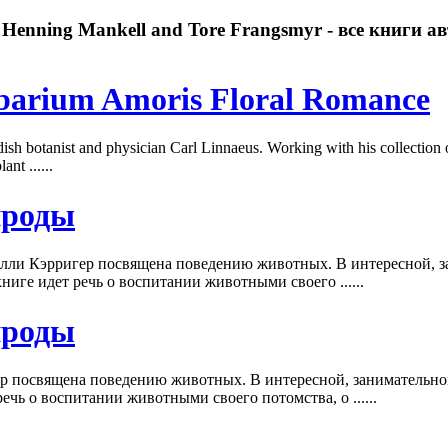
Henning Mankell and Tore Frangsmyr - все книги а
barium Amoris Floral Romance
dish botanist and physician Carl Linnaeus. Working with his collection
nt ......
ироды
алли Кэрригер посвящена поведению животных. В интересной, з
ниге идет речь о воспитании животными своего ......
ироды
р посвящена поведению животных. В интересной, занимательной
ечь о воспитании животными своего потомства, о ......