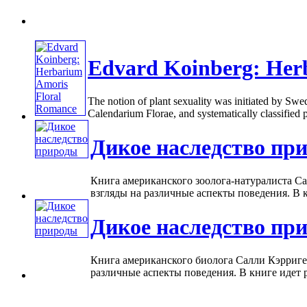
Edvard Koinberg: Her
The notion of plant sexuality was initiated by Swe
Calendarium Florae, and systematically classified pla
Дикое наследство пр
Книга американского зоолога-натуралиста С
взгляды на различные аспекты поведения. В к
Дикое наследство пр
Книга американского биолога Салли Кэрриге
различные аспекты поведения. В книге идет р