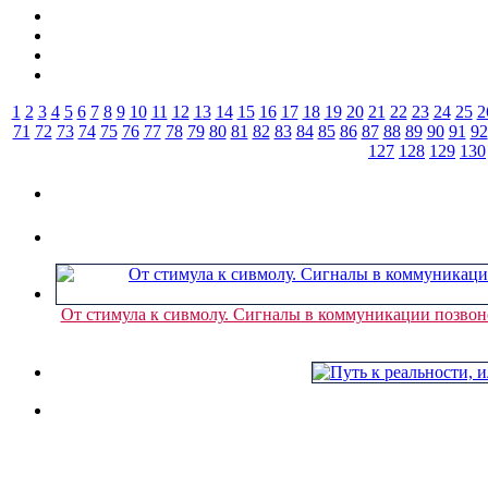
1
2
3
4
5
6
7
8
9
10
11
12
13
14
15
16
17
18
19
20
21
22
23
24
25
2
71
72
73
74
75
76
77
78
79
80
81
82
83
84
85
86
87
88
89
90
91
92
127
128
129
130
От стимула к сивмолу. Сигналы в коммуникации позвон