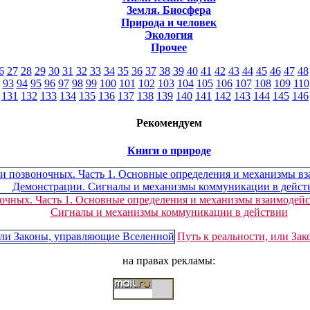
Земля. Биосфера
Природа и человек
Экология
Прочее
6
27
28
29
30
31
32
33
34
35
36
37
38
39
40
41
42
43
44
45
46
47
48
93
94
95
96
97
98
99
100
101
102
103
104
105
106
107
108
109
110
131
132
133
134
135
136
137
138
139
140
141
142
143
144
145
146
Рекомендуем
Книги о природе
очных. Часть 1. Основные определения и механизмы взаимодейс
Сигналы и механизмы коммуникации в действии
Путь к реальности, или За
на правах рекламы:
ссылки